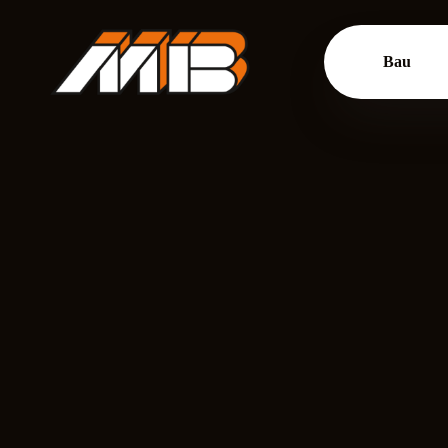
Bau
Umbau