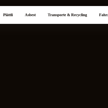
Plättli
Asbest
Transporte & Recycling
Fahr
Neubau
Tie